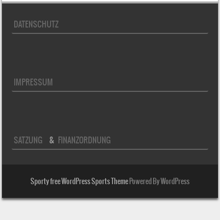
DATENSCHUTZ
IMPRESSUM
SATZUNG
&
FINANZORDNUNG
Sporty free WordPress Sports Theme
Powered By WordPress