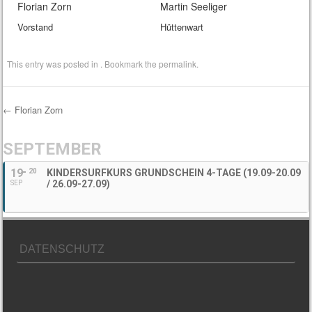
Florian Zorn
Martin Seeliger
Vorstand
Hüttenwart
This entry was posted in . Bookmark the
permalink
.
←
Florian Zorn
Post navigation
SEPTEMBER
19
20
KINDERSURFKURS GRUNDSCHEIN 4-TAGE (19.09-20.09
/ 26.09-27.09)
SEP
DATENSCHUTZ