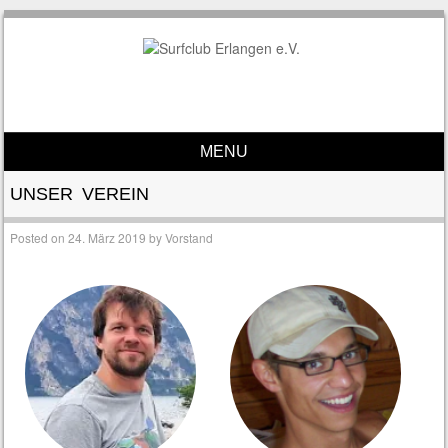
MENU
Skip to content
UNSER VEREIN
Posted on
24. März 2019
by
Vorstand