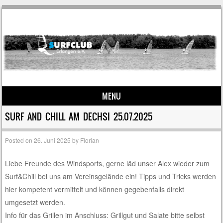
MENU
Skip to content
SURF AND CHILL AM DECHSI 25.07.2025
Posted on
26. Juni 2025
by
Florian
Liebe Freunde des Windsports, gerne läd unser Alex wieder zum
Surf&Chill bei uns am Vereinsgelände ein! Tipps und Tricks werden
hier kompetent vermittelt und können gegebenfalls direkt
umgesetzt werden.
Info für das Grillen im Anschluss: Grillgut und Salate bitte selbst