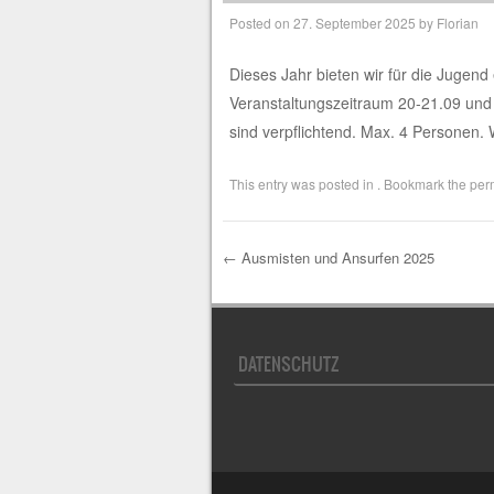
Posted on
27. September 2025
by
Florian
Dieses Jahr bieten wir für die Jugend
Veranstaltungszeitraum 20-21.09 und
sind verpflichtend. Max. 4 Personen. 
This entry was posted in . Bookmark the
per
←
Ausmisten und Ansurfen 2025
Post navigation
DATENSCHUTZ